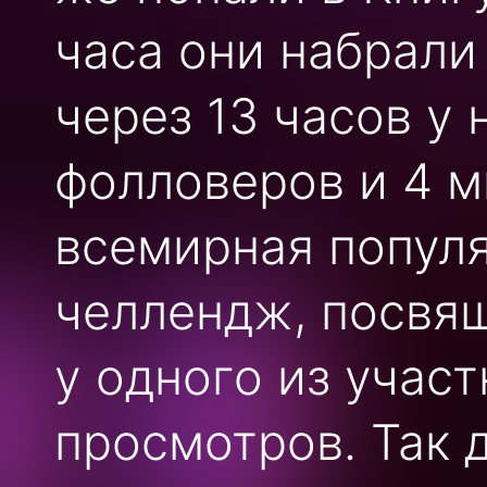
часа они набрали
через 13 часов у
фолловеров и 4 м
всемирная популя
челлендж, посвя
у одного из учас
просмотров. Так 