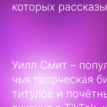
которых рассказы
Уилл Смит – попу
чья творческая б
титулов и почётн