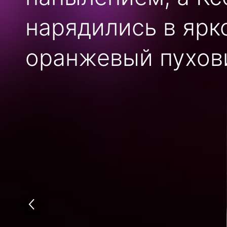
нарядились в ярк
оранжевый пухови