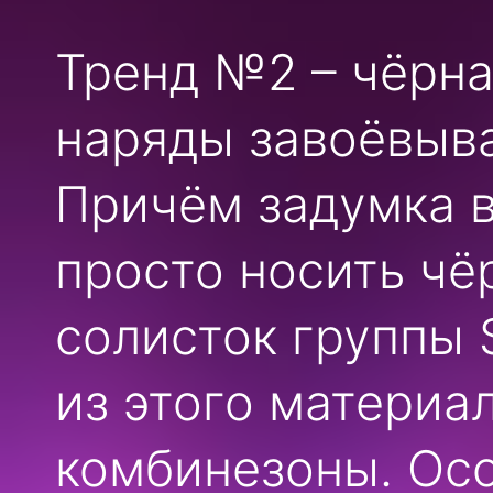
Тренд №2 – чёрна
наряды завоёвыва
Причём задумка в
просто носить чё
солисток группы 
из этого материа
комбинезоны. Ос