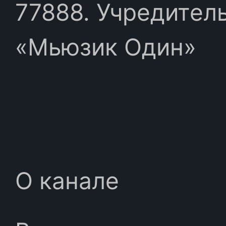
77888. Учредител
«Мьюзик Один»
О канале