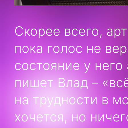
Скорее всего, арт
пока голос не ве
состояние у него
пишет Влад – «вс
на трудности в м
хочется, но ниче