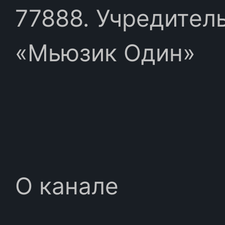
77888. Учредител
«Мьюзик Один»
О канале