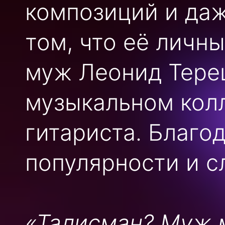
композиций и даж
том, что её личн
муж Леонид Тере
музыкальном колл
гитариста. Благо
популярности и с
«Талисман? Муж м