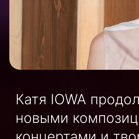
Катя IOWA продо
новыми композиц
концертами и тво