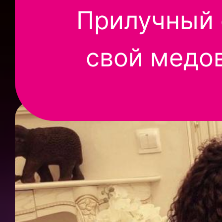
Прилучный 
свой медо