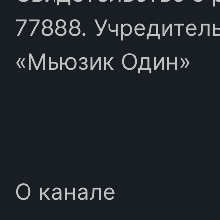
77888. Учредител
«Мьюзик Один»
О канале