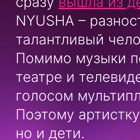
сразу
вышла из д
NYUSHA – разност
талантливый чело
Помимо музыки пе
театре и телевид
голосом мультип
Поэтому артистку
но и дети.