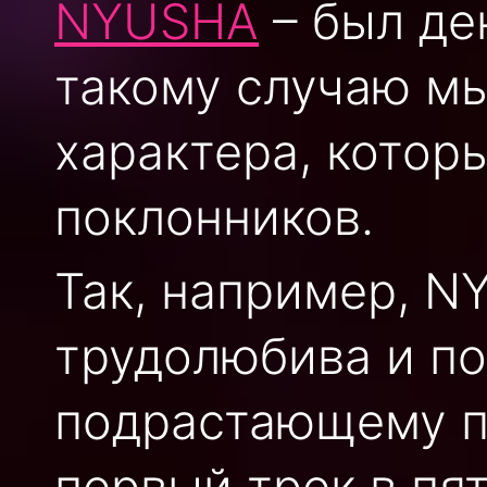
NYUSHA
– был де
такому случаю мы
характера, котор
поклонников.
Так, например, 
трудолюбива и п
подрастающему п
первый трек в пят