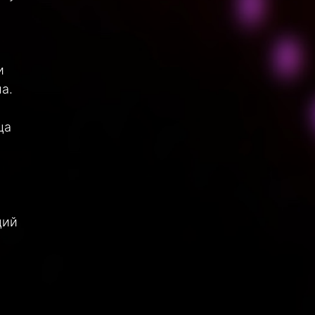
и
а.
ца
ций