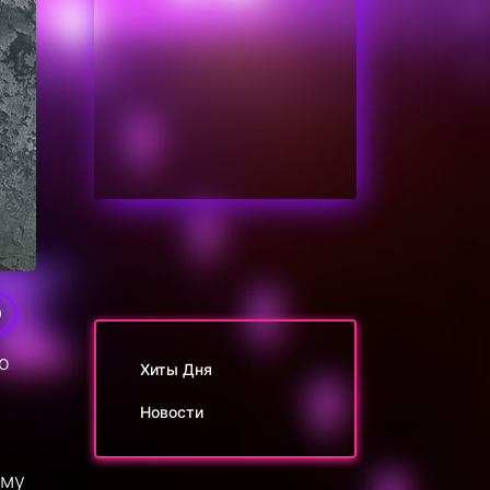
0
о
Хиты Дня
Новости
ему