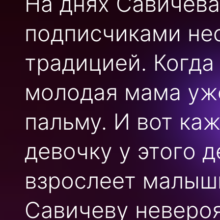
На днях Савичева
подписчиками не
традицией. Когда
молодая мама уже
пальму. И вот ка
девочку у этого д
взрослеет малышк
Савичеву невероя