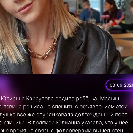
08-06-202
то Юлианна Караулова родила ребёнка. Малыш
но певица решила не спешить с объявлением этой
евушка всё же опубликовала долгожданный пост,
 клиники. В подписи Юлианна указала, что у неё
о же время на связь с фолловерами вышел отец