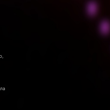
ю,
ала