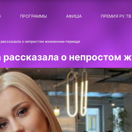
ЛЯРНЫЕ
ТЕМА
О
ПРОГРАММЫ
АФИША
ПРЕМИЯ РУ.ТВ
ДИСКОТЕКА ДИСКОТЕК
Категория
Сортировка
RUНОВОСТИ
 рассказала о непростом жизненном периоде
ТОП-ЧАРТ ROCKET RECORDS
 рассказала о непростом 
СТАТУС: В СЕТИ
СИЯЙ ПО-ЗВЁЗДНОМУ
ЛИЧНЫЙ ВОПРОС
ДОТЯНИСЬ ДО ЗВЁЗД