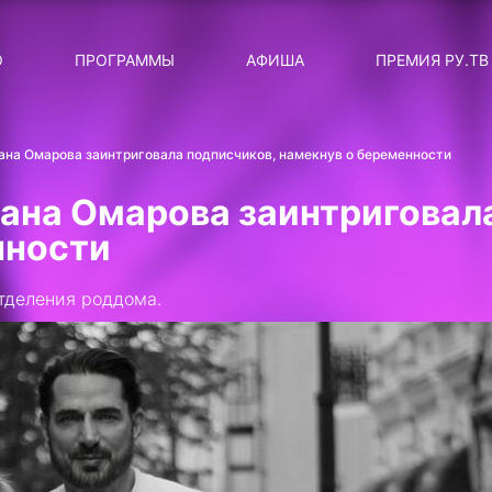
ЛЯРНЫЕ
ТЕМА
О
ПРОГРАММЫ
АФИША
ПРЕМИЯ РУ.ТВ
ДИСКОТЕКА ДИСКОТЕК
Категория
Сортировка
RUНОВОСТИ
ана Омарова заинтриговала подписчиков, намекнув о беременности
ТОП-ЧАРТ ROCKET RECORDS
ана Омарова заинтриговала
СТАТУС: В СЕТИ
нности
СИЯЙ ПО-ЗВЁЗДНОМУ
тделения роддома.
ЛИЧНЫЙ ВОПРОС
ДОТЯНИСЬ ДО ЗВЁЗД