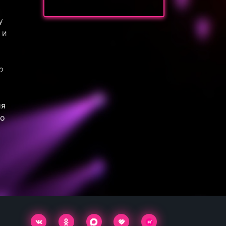
у
 и
о
ия
то