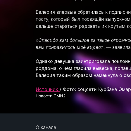
Валерия впервые обратилась к подписчик
посту, который был посвящён выпускному
дальше стараться радовать их крутым к
«Спасибо вам большое за такое огромное
вам понравилось моё видео»
, — заявила
Однако девушка заинтриговала поклонн
роддома, о чём гласила вывеска, попав
Валерия таким образом намекнула о сво
Источник
/ Фото: соцсети Курбана Ома
Новости СМИ2
О канале