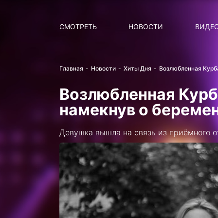
Поиск
НОВОСТИ
ПОПУ
СМОТРЕТЬ
НОВОСТИ
ВИДЕ
Главная
Новости
Хиты Дня
Возлюбленная Курб
Возлюбленная Курб
намекнув о береме
Девушка вышла на связь из приёмного о