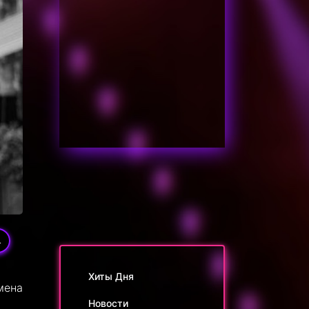
4
Хиты Дня
мена
Новости