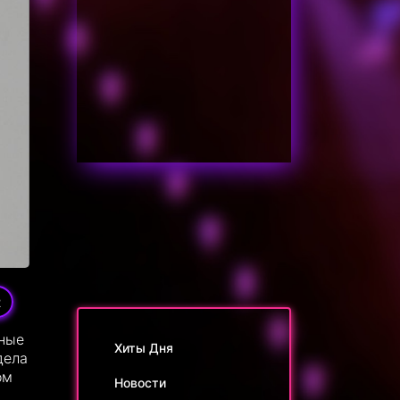
2
ные
Хиты Дня
дела
ом
Новости