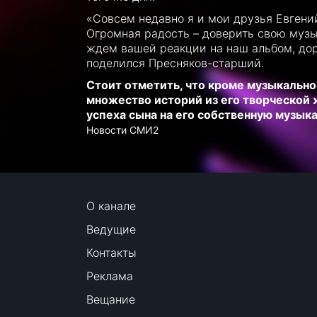
«Совсем недавно я и мои друзья Евгени
Огромная радость – доверить свою муз
ждем вашей реакции на наш альбом, до
поделился Пресняков-старший.
Стоит отметить, что кроме музыкальн
множество историй из его творческой ж
успеха сына на его собственную музык
Новости СМИ2
О канале
Ведущие
Контакты
Реклама
Вещание