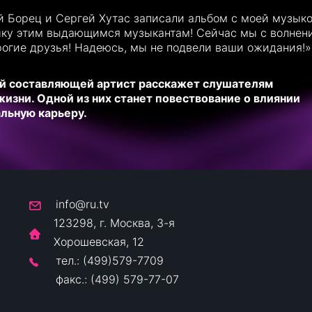
й Борец и Сергей Хутас записали альбом с моей музыко
ыку этим выдающимся музыкантам! Сейчас мы с волнен
рогие друзья! Надеюсь, мы не подвели ваши ожидания!
ой составляющей артист расскажет слушателям
изни. Одной из них станет повествование о влиянии
альную карьеру.
info@ru.tv
123298, г. Москва, 3-я
Хорошевская, 12
тел.: (499)579-7709
факс.: (499) 579-77-07