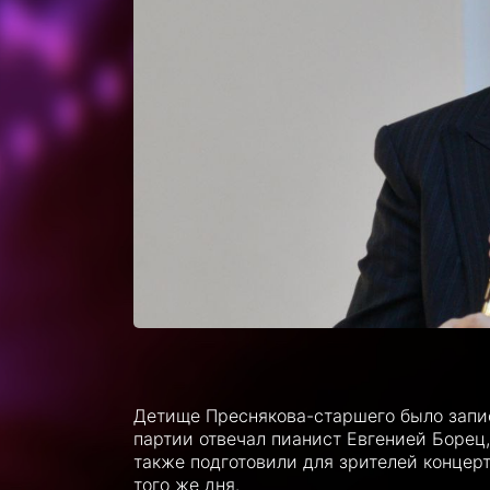
Детище Преснякова-старшего было запи
партии отвечал пианист Евгенией Борец,
также подготовили для зрителей концер
того же дня.