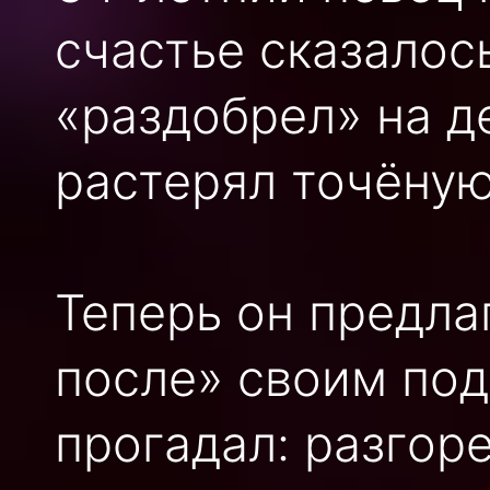
счастье сказалось
«раздобрел» на д
растерял точёную
Теперь он предла
после» своим под
прогадал: разгор