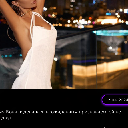
12-04-202
рия Боня поделилась неожиданным признанием: ей не
одруг.