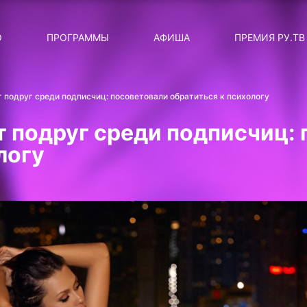
ЛЯРНЫЕ
ТЕМА
О
ПРОГРАММЫ
АФИША
ПРЕМИЯ РУ.ТВ
ДИСКОТЕКА ДИСКОТЕК
Категория
Сортировка
RUНОВОСТИ
 подруг среди подписчиц: посоветовали обратиться к психологу
ТОП-ЧАРТ ROCKET RECORDS
 подруг среди подписчиц:
СТАТУС: В СЕТИ
логу
СИЯЙ ПО-ЗВЁЗДНОМУ
ЛИЧНЫЙ ВОПРОС
ДОТЯНИСЬ ДО ЗВЁЗД