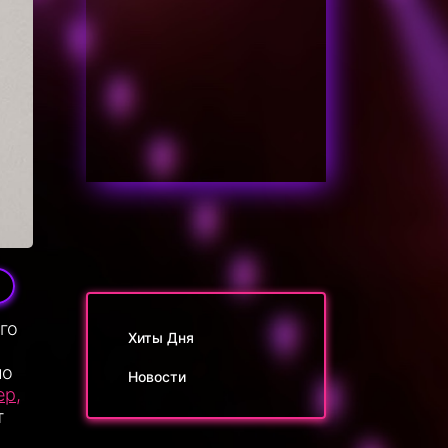
го
Хиты Дня
но
Новости
ер,
т