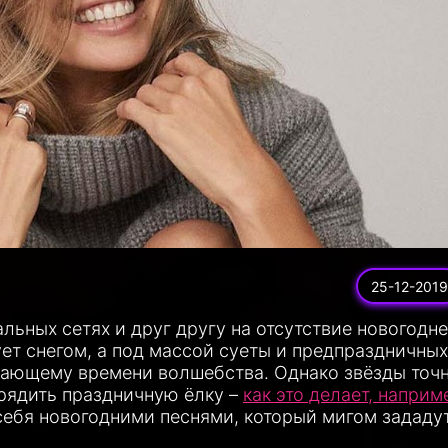
25-12-2019
льных сетях и друг другу на отсутствие новогодне
ует снегом, а под массой суеты и предпраздничных
пающему времени волшебства. Однако звёзды точ
арядить праздничную ёлку –
как это делает, наприм
себя новогодними песнями, который мигом зададу