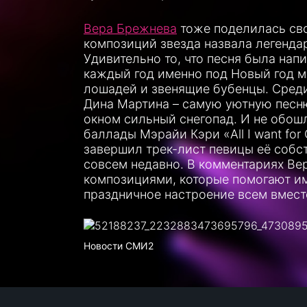
Вера Брежнева
тоже поделилась св
композиций звезда назвала легендар
Удивительно то, что песня была нап
каждый год именно под Новый год м
лошадей и звенящие бубенцы. Среди 
Дина Мартина – самую уютную песн
окном сильный снегопад. И не обош
баллады Мэрайи Кэри «All I want for 
завершил трек-лист певицы её собс
совсем недавно. В комментариях Ве
композициями, которые помогают им
праздничное настроение всем вмест
Новости СМИ2