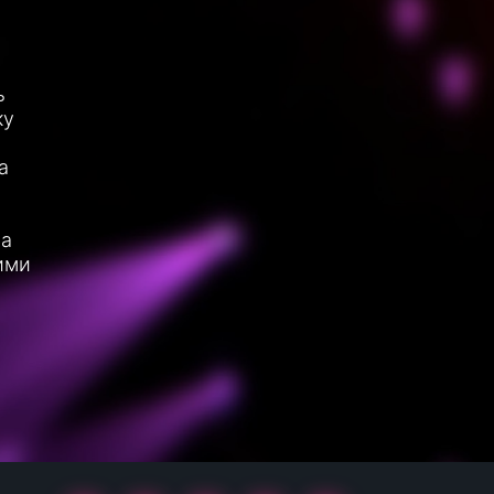
ь
ку
а
ла
ими