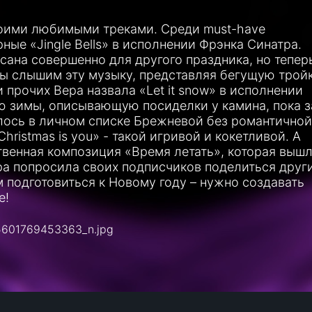
оими любимыми треками. Среди must-have
ные «Jingle Bells» в исполнении Фрэнка Синатра.
исана совершенно для другого праздника, но тепер
ы слышим эту музыку, представляя бегущую трой
прочих Вера назвала «Let it snow» в исполнении
ю зимы, описывающую посиделки у камина, пока з
лось в личном списке Брежневой без романтичной
Christmas is you» - такой игривой и кокетливой. А
твенная композиция «Время летать», которая выш
ра попросила своих подписчиков поделиться друг
 подготовиться к Новому году – нужно создавать
е!