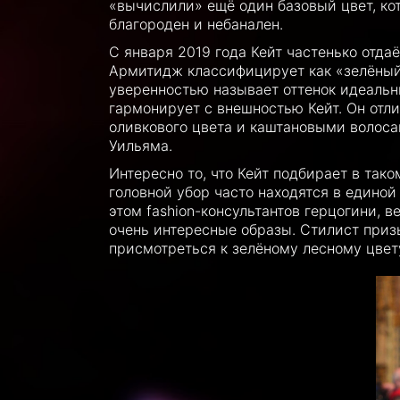
«вычислили» ещё один базовый цвет, ко
благороден и небанален.
С января 2019 года Кейт частенько отда
Армитидж классифицирует как «зелёный
уверенностью называет оттенок идеальны
гармонирует с внешностью Кейт. Он отли
оливкового цвета и каштановыми волоса
Уильяма.
Интересно то, что Кейт подбирает в таком
головной убор часто находятся в едино
этом fashion-консультантов герцогини, 
очень интересные образы. Стилист при
присмотреться к зелёному лесному цвет