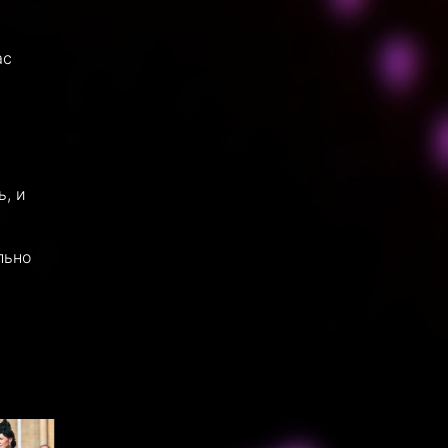
ас
ь, и
льно