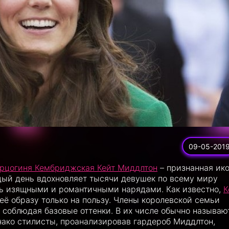
09-05-201
рцогиня Кембриджская Кейт Миддлтон
– признанная ик
дый день вдохновляет тысячи девушек по всему миру
нь изящными и романтичными нарядами. Как известно,
К
т её образу только на пользу. Члены королевской семьи
 соблюдая базовые оттенки. В их числе обычно называю
нако стилисты, проанализировав гардероб Миддлтон,