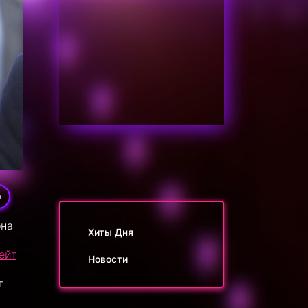
9
она
Хиты Дня
ейт
Новости
т