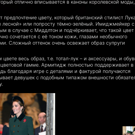
торый отлично вписывается в каноны королевской моды,
ёт предпочтение цвету, который британский стилист Лук
 лесной» или попросту тёмно-зелёный. Имиджмейкер с
м в случае с Миддлтон и подчёркивает, что такой цвет
чно сочетается с её тоном кожи, глазами необычного
ми. Сложный оттенок очень освежает образ супруги
 цвете весь образ, т.е. тотал-лук – и аксессуары, и обув
й цветовой гамме. Армитидж полностью поддерживает в
ведь благодаря игре с деталями и фактурой получаются
зывает девушек с подобным типажом внешности обязате
у.