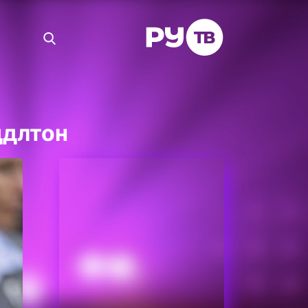
ддлтон