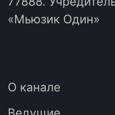
77888. Учредител
«Мьюзик Один»
О канале
Ведущие