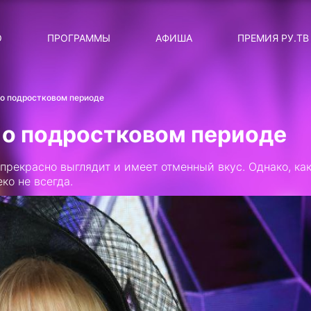
ЛЯРНЫЕ
ТЕМА
О
ПРОГРАММЫ
АФИША
ПРЕМИЯ РУ.ТВ
ДИСКОТЕКА ДИСКОТЕК
Категория
Сортировка
RUНОВОСТИ
 о подростковом периоде
ТОП-ЧАРТ ROCKET RECORDS
 о подростковом периоде
СТАТУС: В СЕТИ
прекрасно выглядит и имеет отменный вкус. Однако, ка
СИЯЙ ПО-ЗВЁЗДНОМУ
ко не всегда.
ЛИЧНЫЙ ВОПРОС
ДОТЯНИСЬ ДО ЗВЁЗД