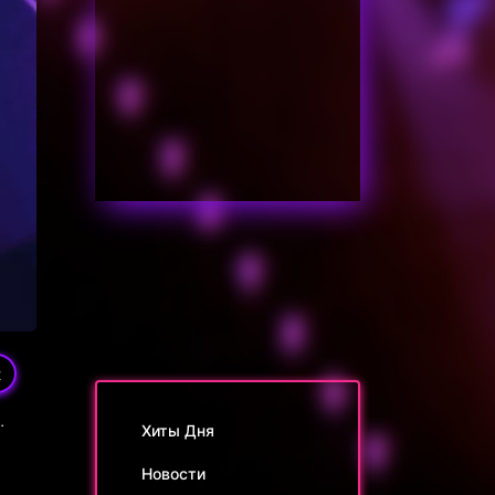
2
.
Хиты Дня
Новости