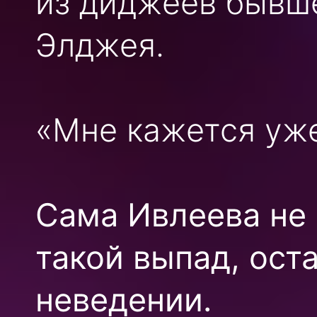
из диджеев бывш
Элджея.
«Мне кажется уже
Сама Ивлеева не 
такой выпад, ост
неведении.