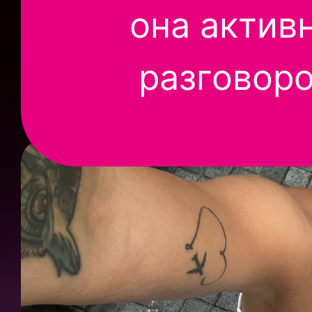
она актив
разговоро