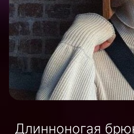
Длинноногая брюн