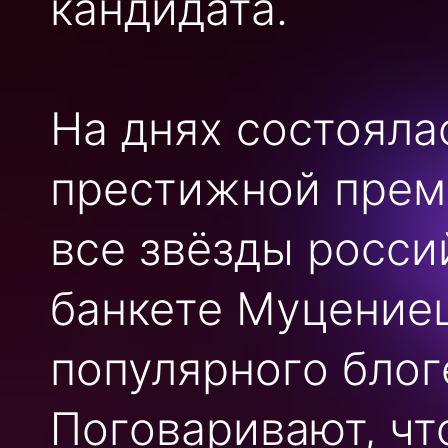
кандидата.
На днях состояла
престижной прем
все звёзды росси
банкете Муцение
популярного блог
Поговаривают, чт