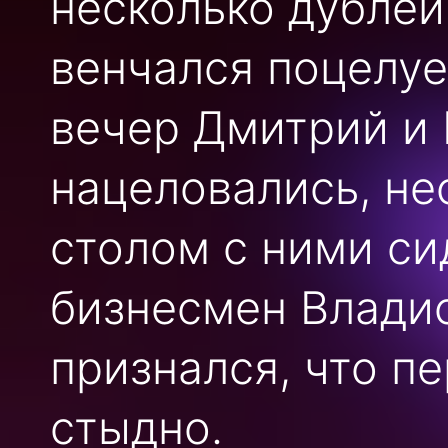
несколько дублей
венчался поцелуе
вечер Дмитрий и
нацеловались, не
столом с ними си
бизнесмен Влади
признался, что п
стыдно.