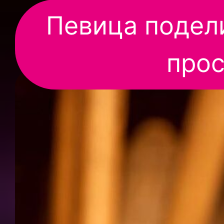
Певица подел
про