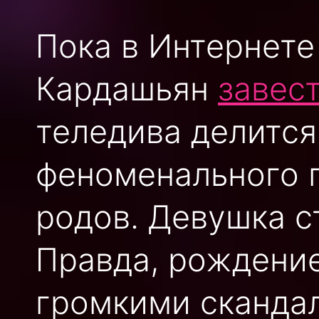
Пока в Интернете
Кардашьян
завес
теледива делится
феноменального 
родов. Девушка с
Правда, рождени
громкими сканда