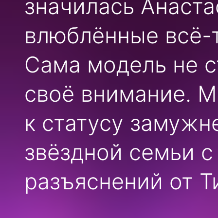
значилась Анаст
влюблённые всё-т
Сама модель не с
своё внимание. М
к статусу замужн
звёздной семьи 
разъяснений от Т