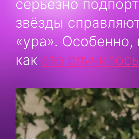
серьёзно подпорт
звёзды справляют
«ура». Особенно,
как
это случилось