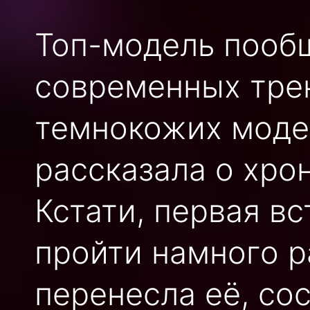
Топ-модель пооб
современных тре
темнокожих модел
рассказала о хро
Кстати, первая в
пройти намного р
перенесла её, со