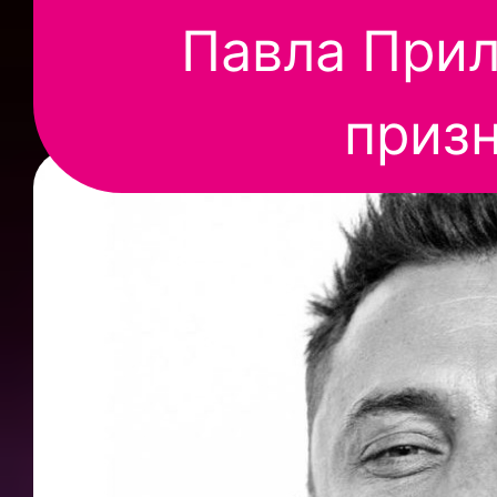
Павла Прил
приз