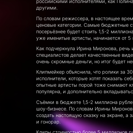
российскими исполнителями, как Полина
другими.
По словам режиссера, в настоящее вре
ценовые категории. Самые бюджетные съ
посерьёзнее будет стоить 1,5-2 миллион
уже именитые артисты, начинается от 5
Как подчеркнула Ирина Миронова, речь 
специалистов делает качественные видео
очень скромные деньги, но итог будет н
Клипмейкер объяснила, что ролики за 
исполнители, которые хотят показать се
опытные артисты порой тоже снимают кл
популярна, и дополнительно вкладыватьс
Съёмки в бюджете 1,5-2 миллиона рубл
шоу-бизнесе. По словам Ирины Мироново
создать настоящую сказку на экране, а 
и гонорар.
Клипы стоимостью более 5 миллионов ру