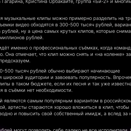
 Гагарина, Кристина Орбакайте, группа «Би-2» и многи
мя музыкальные клипы можно примерно разделить на тр
емки видео обходятся в 300-500 тысяч рублей, вариан
а рублей, ну а цена самых крутых клипов, которые сним
 миллионов рублей.
идёт именно о профессиональных съёмках, когда команд
. Она отмечает, что клип можно снять и «на коленке» за
епредсказуем.
300-500 тысяч рублей обычно выбирают начинающие
бя широкой аудитории и завоевать популярность. Впроче
ипы в таком бюджете, если их песня и так уже известн
я в съёмки нет необходимости.
ей являются самым популярным вариантом в российско
й, артисты стараются хорошо вложиться в клип, чтобы
заодно и повысить свой собственный имидж, а вслед за 
блей могут позволить себе далеко не все исполнители. 