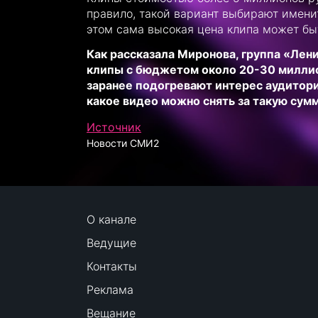
правило, такой вариант выбирают имени
этом сама высокая цена клипа может бы
Как рассказала Миронова, группа «Лен
клипы с бюджетом около 20-30 миллио
заранее подогревают интерес аудитории
какое видео можно снять за такую сумм
Источник
Новости СМИ2
О канале
Ведущие
Контакты
Реклама
Вещание