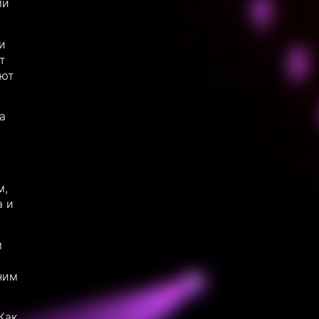
ми
и
т
ают
а
м,
а и
м
ним
Как