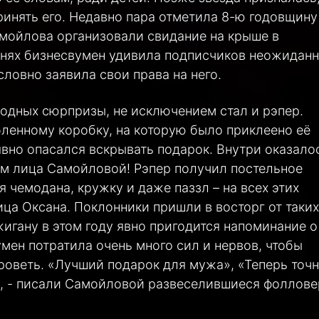
принять его. Недавно пара отметила 8-ю годовщину
амойлова организовали свидание на крыше в
 днях бизнесвумен удивила подписчиков неожидан
словно заявила свои права на него.
родных сюрпризы, не исключением стал и рэпер.
ленному коробку, на которую было приклеено её
явно опасался вскрывать подарок. Внутри оказало
ом лица Самойловой! Рэпер получил постельное
я чемодана, кружку и даже паззл – на всех этих
ца Оксана. Поклонники пришли в восторг от таких
игану в этом году явно пригодится напоминание о
умен потратила очень много сил и нервов, чтобы
роветь. «Лучший подарок для мужа», «Теперь точ
», - писали Самойловой развеселившиеся фоллове