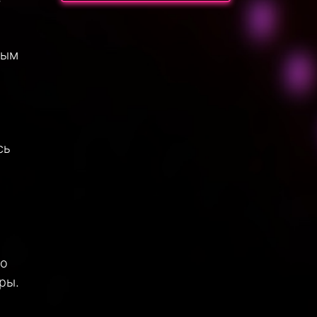
ным
сь
но
ры.