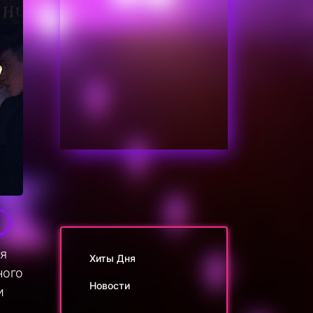
0
ся
Хиты Дня
ного
Новости
и
,