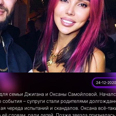
24-12-202
 для семьи Джигана и Оксаны Самойловой. Начал
о события – супруги стали родителями долгождан
ая череда испытаний и скандалов. Оксана всё-так
 её словам, ради детей. Позже звезда призналась