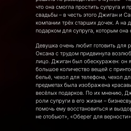
что она смогла простить супруга и 
свадьбы – в честь этого Джиган и С
компании трёх старших дочек. А на
подарком для супруга, которым она 
Девушка очень любит готовить для 
Оксана с трудом придвинула возлюб
лицо. Джиган был обескуражен: он 
большое количество вещей с принт
бельё, чехол для телефона, чехол дл
предметах была изображена красави
весёлых подарков. По их мнению, Дж
роли супруги в его жизни – бизнесв
помочь ему восстановиться и выздо
не отобьют», «Оберег для верности