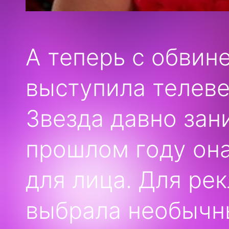
А теперь с обвин
выступила телеве
Звезда давно зан
прошлом году она
для лица. Для ре
выбрала необычны