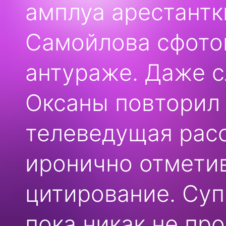
амплуа арестантк
Самойлова сфото
антураже. Даже с
Оксаны повторил 
телеведущая расс
иронично отметив
цитирование. Суп
пока никак не пр