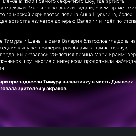
 членов в жюри самого секретного шоу, где артисты
за масками. Многие поклонники гадали, с кем артист ми
то за маской скрывается певица Анна Шульгина, более
ая артистка является дочерью Валерии и идёт по стоп
не Тимура и Шены, а сама Валерия благословила дочь на
следних выпусков Валерия разоблачила таинственную
парда. Ей оказалась 29-летняя певица Мари Краймбрер
лонников шоу, многие с интересом продолжили наблюда
ми.
ари преподнесла Тимуру валентинку в честь Дня всех
говала зрителей у экранов.