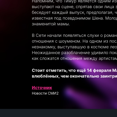
Напомним, что Тимур является одним из
выступают на сцене, спрятав свои лица 
беседует каждый выпуск, предполагая, ч
известная под псевдонимом Шена. Молод
знаменитой мамы.
В Сети начали появляться слухи о рома
отношения с шоуменом. На одном из по
незнакомку, выступавшую в костюме лео
Неожиданное разоблачение удивило пок
как сложатся отношения между артиста
Стоит отметить, что ещё 14 февраля М
влюблённых, чем окончательно заинтри
Источник
Новости СМИ2