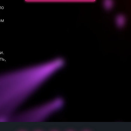
ло
ам
и.
ть,