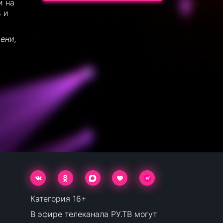
и на
 и
ени,
Категория 16+
В эфире телеканала РУ.ТВ могут