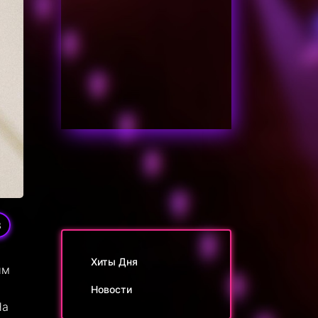
3
Хиты Дня
ым
Новости
На