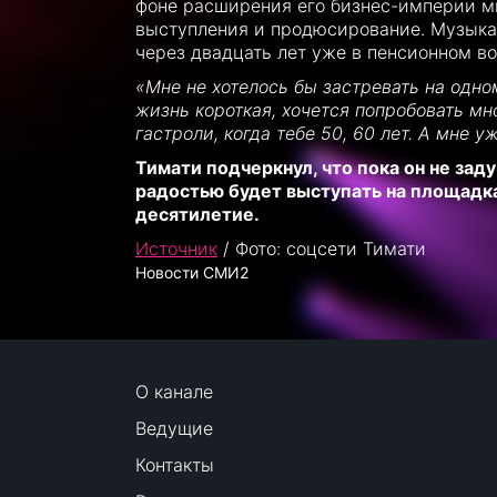
фоне расширения его бизнес-империи мн
выступления и продюсирование. Музыкан
через двадцать лет уже в пенсионном во
«Мне не хотелось бы застревать на одном
жизнь короткая, хочется попробовать мн
гастроли, когда тебе 50, 60 лет. А мне 
Тимати подчеркнул, что пока он не заду
радостью будет выступать на площад
десятилетие.
Источник
/ Фото: соцсети Тимати
Новости СМИ2
О канале
Ведущие
Контакты