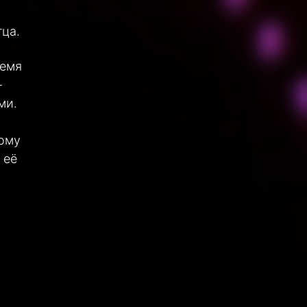
тца.
ремя
-
ми.
тому
 её