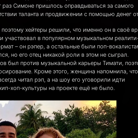
от раз Симоне пришлось оправдываться за самого
тствии таланта и продвижении с помощью денег о
 поэтому хейтеры решили, что именно он в своё в
ти участвовал в популярном музыкальном реалити
ормат – он рэпер, а остальные были поп-вокалиста
я, но его отец никакой роли в этом не сыграл.
ов был против музыкальной карьеры Тимати, поэ
юсирование. Кроме этого, женщина напомнила, что
всегда читал рэп, а на шоу его уговорили идти
хип-хоп-культуры на проекте ещё не было.