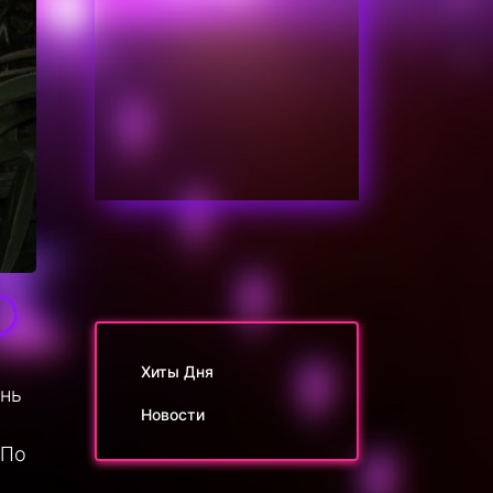
Хиты Дня
ень
Новости
 По