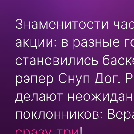
Знаменитости ча
акции: в разные 
становились баск
рэпер Снуп Дог. 
делают неожидан
поклонников: Ве
сразу три
!