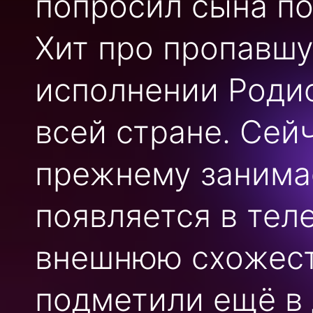
попросил сына по
Хит про пропавшу
исполнении Родио
всей стране. Сей
прежнему занима
появляется в тел
внешнюю схожест
подметили ещё в 