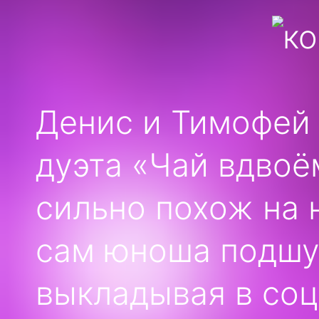
Денис и Тимофей 
дуэта «Чай вдвоё
сильно похож на 
сам юноша подшу
выкладывая в со