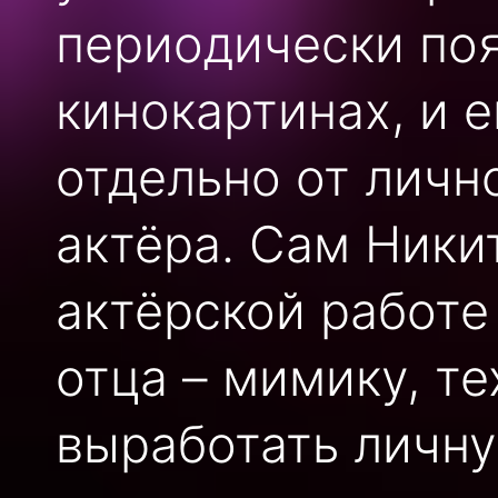
периодически поя
кинокартинах, и 
отдельно от личн
актёра. Сам Никит
актёрской работе
отца – мимику, те
выработать личну