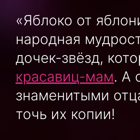
«Яблоко от яблони
народная мудрос
дочек-звёзд, кот
красавиц-мам
. А
знаменитыми отца
точь их копии!