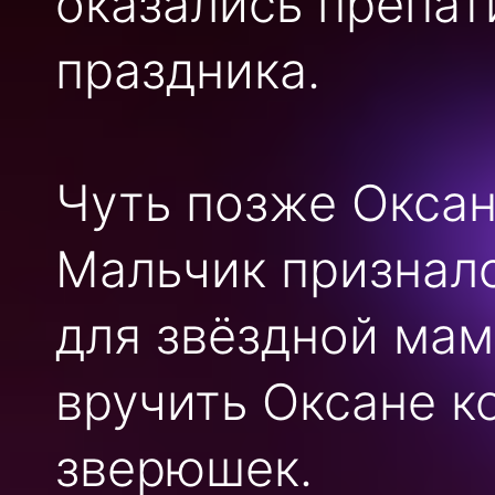
оказались препат
праздника.
Чуть позже Оксан
Мальчик призналс
для звёздной мам
вручить Оксане 
зверюшек.