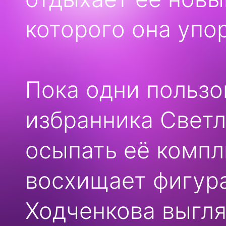
которого она упо
Пока одни пользо
избранника Светл
осыпать её комп
восхищает фигура
Ходченкова выгля