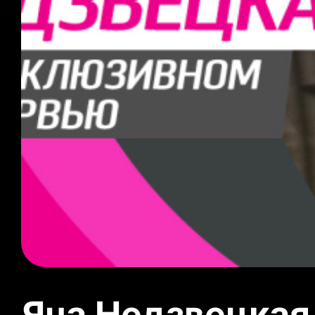
Яна Недзвецкая