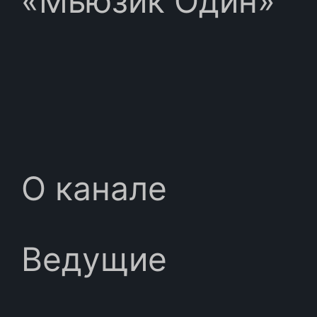
«Мьюзик Один»
О канале
Ведущие