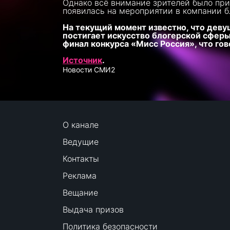
Однако всё внимание зрителей было прик
появилась на мероприятии в компании бл
На текущий момент известно, что девуш
постигает искусство блогерской сферы,
финал конкурса «Мисс Россия», что го
Источник
.
Новости СМИ2
О канале
Ведущие
Контакты
Реклама
Вещание
Выдача призов
Политика безопасности