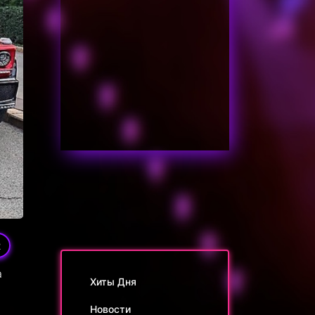
2
а
Хиты Дня
Новости