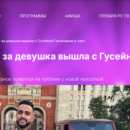
ЛЯРНЫЕ
ТЕМА
О
ПРОГРАММЫ
АФИША
ПРЕМИЯ РУ.ТВ
ДИСКОТЕКА ДИСКОТЕК
Категория
Сортировка
RUНОВОСТИ
о за девушка вышла с Гусейной Гасановым в свет
ТОП-ЧАРТ ROCKET RECORDS
о за девушка вышла с Гусей
СТАТУС: В СЕТИ
СИЯЙ ПО-ЗВЁЗДНОМУ
нов появился на публике с новой красоткой.
ЛИЧНЫЙ ВОПРОС
ДОТЯНИСЬ ДО ЗВЁЗД