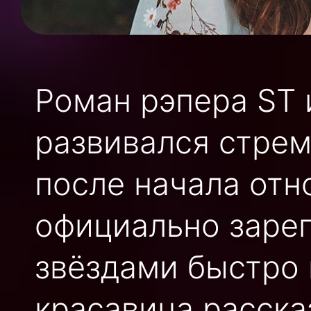
Роман рэпера ST 
развивался стрем
после начала от
официально заре
звёздами быстро 
красавица рассказ