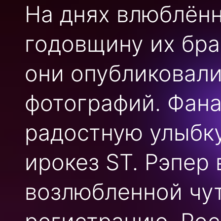
На днях влюблён
годовщину их бра
они опубликовал
фотографий. Фана
радостную улыбку
ирокез ST. Рэпер 
возлюбленной чут