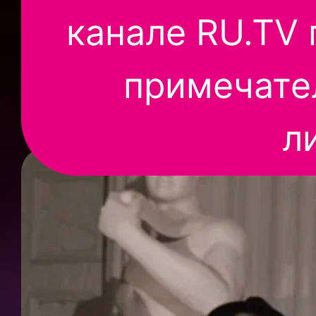
канале RU.TV 
примечате
л