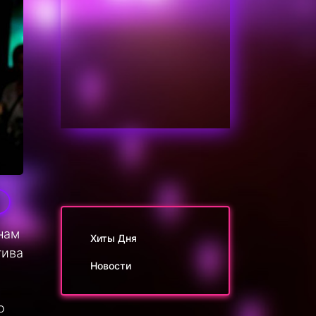
1
нам
Хиты Дня
тива
Новости
о