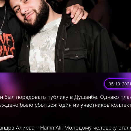
05-10-202
ен был порадовать публику в Душанбе. Однако пла
суждено было сбыться: один из участников коллек
андра Алиева – HammAli. Молодому человеку стал