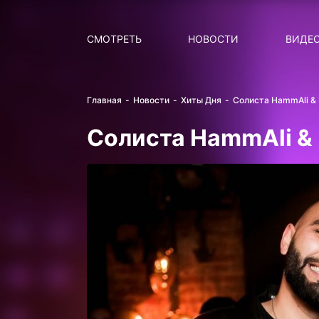
Поиск
НОВОСТИ
ПОПУ
СМОТРЕТЬ
НОВОСТИ
ВИДЕ
Главная
Новости
Хиты Дня
Солиста HammAli & 
Солиста HammAli & 