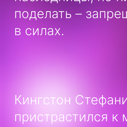
поделать – запре
в силах.
Кингстон Стефани
пристрастился к 