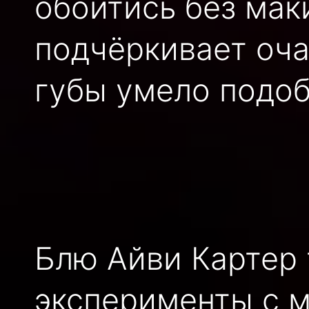
обойтись без мак
подчёркивает оч
губы умело подоб
Блю Айви Картер
эксперименты с м