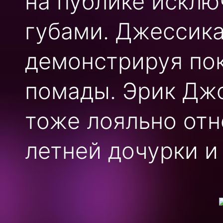
на публике искл
губами. Джессика
демонстрируя по
помады. Эрик Джо
тоже лояльно отн
летней дочурки и