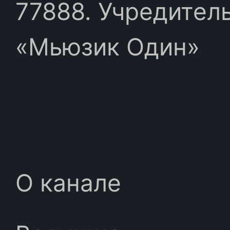
77888. Учредител
«Мьюзик Один»
О канале