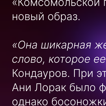
«Комсомольской 
новый образ.
«Она шикарная ж
слово, которое е
Кондауров. При э
Ани Лорак было ф
однако босоножки