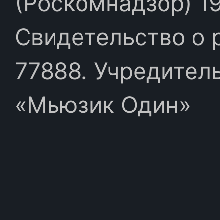
(Роскомнадзор) 19
Свидетельство о 
77888. Учредител
«Мьюзик Один»