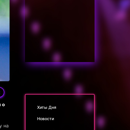
2
 о
Хиты Дня
Новости
у на