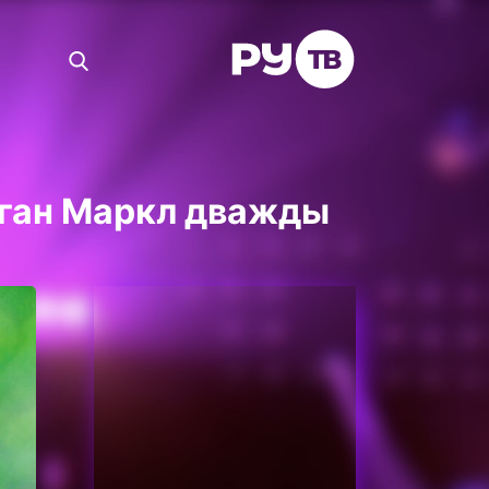
еган Маркл дважды