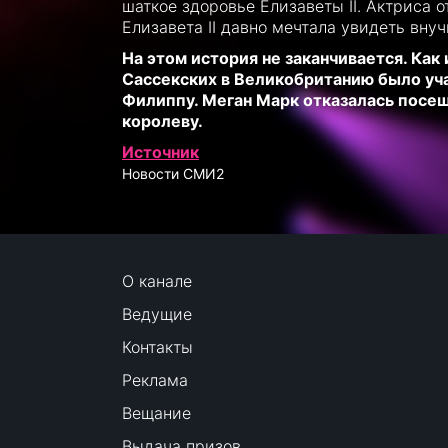
шаткое здоровье Елизаветы II. Актриса 
Елизавета II давно мечтала увидеть внуч
На этом история не заканчивается. Как 
Сассекских в Великобританию было уч
Филиппу. Меган Марк отказалась посе
королеву.
Источник
Новости СМИ2
О канале
Ведущие
Контакты
Реклама
Вещание
Выдача призов