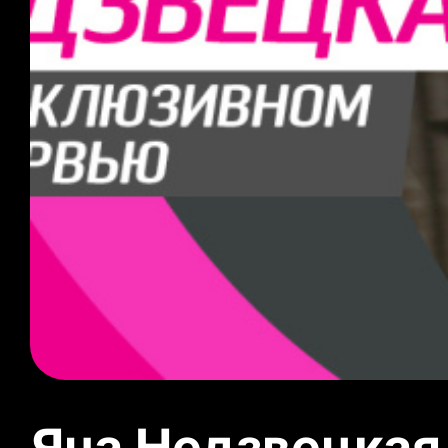
Яна Недзвецкая