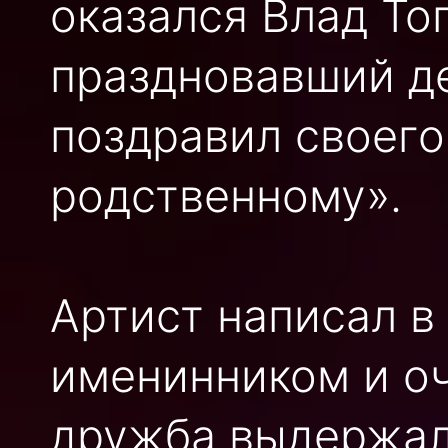
оказался Влад То
праздновавший д
поздравил своего
родственному».
Артист написал в 
именинником и оч
дружба выдержал