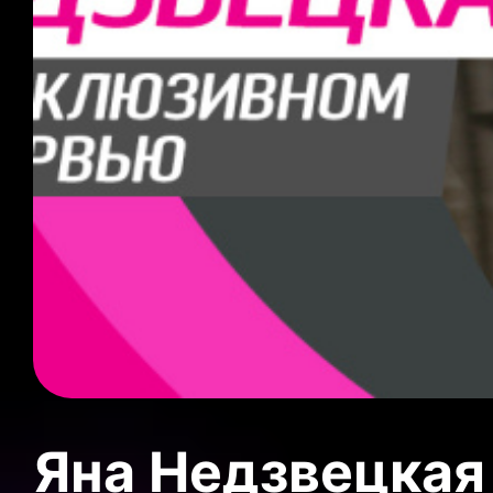
Яна Недзвецкая