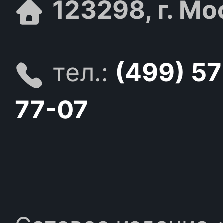
123298, г. Мо
тел.:
(499) 5
77-07